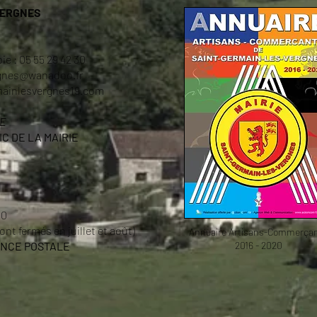
VERGNES
ie : 05 55 29 42 30
ergnes@wanadoo.fr
mainlesvergnes19.com
HE
C DE LA MAIRIE
00
nt fermés en juillet et août)
Annuaire Artisans-Commerça
ENCE POSTALE
2016 - 2020