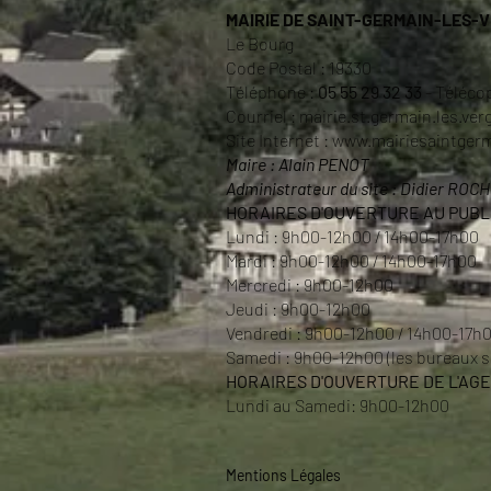
MAIRIE DE SAINT-GERMAIN-LES-
Le Bourg
Code Postal : 19330
Téléphone :
05 55 29 32 33
- Télécop
Courriel :
mairie.st.germain.les.v
Site Internet :
www.mairiesaintger
Maire : Alain PENOT
Administrateur du site : Didier ROC
HORAIRES D'OUVERTURE AU PUBLI
Lundi : 9h00-12h00 / 14h00-17h00
Mardi : 9h00-12h00 / 14h00-17h00
Mercredi : 9h00-12h00
Jeudi : 9h00-12h00
Vendredi : 9h00-12h00 / 14h00-17h
Samedi : 9h00-12h00 (les bureaux so
HORAIRES D'OUVERTURE DE L'AG
Lundi au Samedi:
9h00-12h00
Mentions Légales