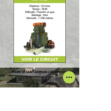
MAIRIE DE SAINT-GERMAIN-LES-VERGNES
Le Bourg
Code Postal : 19330
Téléphone :
05 55 29 32 33
- Télécopie :
05 55 29 42 30
Courriel :
mairie.st.germain.les.vergnes@wanadoo.fr
Site Internet :
www.mairiesaintgermainlesvergnes19.com
Maire : Alain PENOT
Administrateur du site : Didier ROCHE
HORAIRES D'OUVERTURE AU PUBLIC DE LA MAIRIE
Lundi : 9h00-12h00 / 14h00-17h00