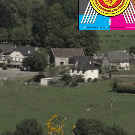
00
nt fermés en juillet et août)
Annuaire Artisans-Commerça
ENCE POSTALE
2016 - 2020