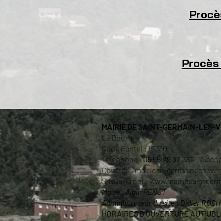
Procè
Procès 
MAIRIE DE SAINT-GERMAIN-LES-
Le Bourg
Code Postal : 19330
Téléphone :
05 55 29 32 33
- Télécop
Courriel :
mairie.st.germain.les.v
Site Internet :
www.mairiesaintger
Maire : Alain PENOT
Administrateur du site : Didier ROC
HORAIRES D'OUVERTURE AU PUBLI