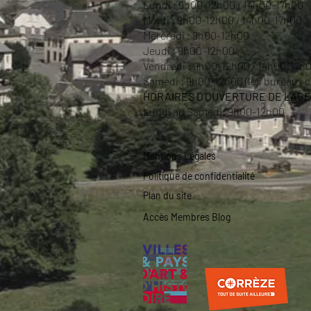
Lundi : 9h00-12h00 / 14h00-17h00
Mardi : 9h00-12h00 / 14h00-17h00
Mercredi : 9h00-12h00
Jeudi : 9h00-12h00
Vendredi : 9h00-12h00 / 14h00-17h
Samedi : 9h00-12h00 (les bureaux so
HORAIRES D'OUVERTURE DE L'AG
Lundi au Samedi:
9h00-12h00
Mentions Légales
Politique de confidentialité
Plan du site
Accès Membres Blog