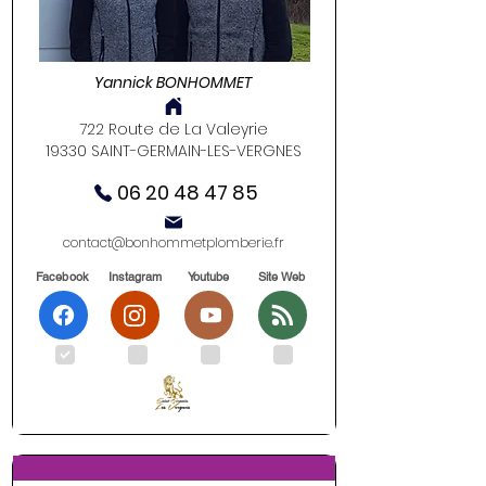
Yannick BONHOMMET
722 Route de La Valeyrie
19330 SAINT-GERMAIN-LES-VERGNES
06 20 48 47 85
contact@bonhommetplomberie.fr
Facebook
Instagram
Youtube
Site Web
.
.
.
.