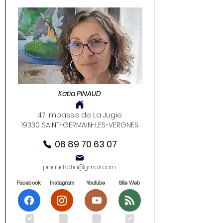
Katia PINAUD
47 Impasse de La Jugie
19330 SAINT-GERMAIN-LES-VERGNES
06 89 70 63 07
pinaudkatia@gmail.com
Facebook
Instagram
Youtube
Site Web
.
.
.
.