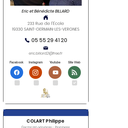
Eric et Bénédicte BILLARD
233 Rue de l'École
19330 SAINT-GERMAIN-LES-VERGNES
05 55 29 41 20
eric.billard21@free.fr
Facebook
Instagram
Youtube
Site Web
.
.
.
.
COLART Philippe
Électricité générale - Plomberie