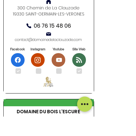
300 Chemin de La Clauzade
19330 SAINT-GERMAIN-LES-VERGNES
06 76 15 48 06
contact@domainedelaclauzade.com
Facebook
Instagram
Youtube
Site Web
.
.
.
.
DOMAINE DU BOIS L'ESCURE
Gîte La Beylie et Gîte La Meynadie