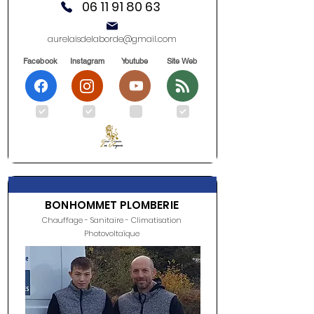
06 11 91 80 63
aurelaisdelaborde@gmail.com
Facebook
Instagram
Youtube
Site Web
.
.
.
.
BONHOMMET PLOMBERIE
Chauffage - Sanitaire - Climatisation
Photovoltaïque