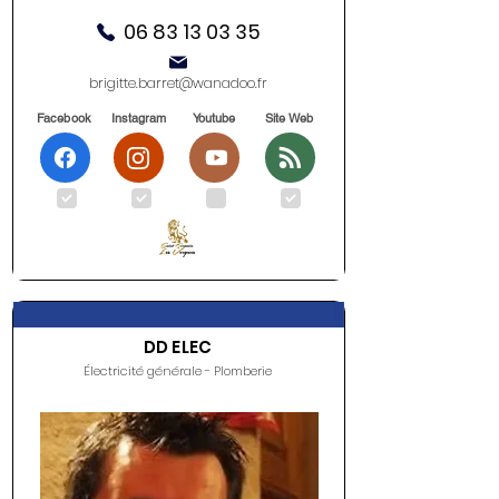
06 83 13 03 35
brigitte.barret@wanadoo.fr
Facebook
Instagram
Youtube
Site Web
.
.
.
.
DD ELEC
Électricité générale - Plomberie