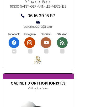
9 Rue de l'École
19330 SAINT-GERMAIN-LES-VERGNES
06 16 39 16 57
severine.2010@live.fr
Facebook
Instagram
Youtube
Site Web
.
.
.
.
CABINET D'ORTHOPHONISTES
Orthophonistes