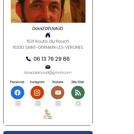
David DELNAUD
1531 Route du Peuch
19330 SAINT-GERMAIN-LES-VERGNES
06 13 76 29 86
daviddelnaud@gmail.com
Facebook
Instagram
Youtube
Site Web
.
.
.
.