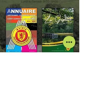
Lundi au Samedi:
9h00-12h00
Annuaire Artisans-
Bulletin Municipal
Commerçants
La Gazette
2016 - 2020
Janvier 2026
Mentions Légales
Politique de confidentialité