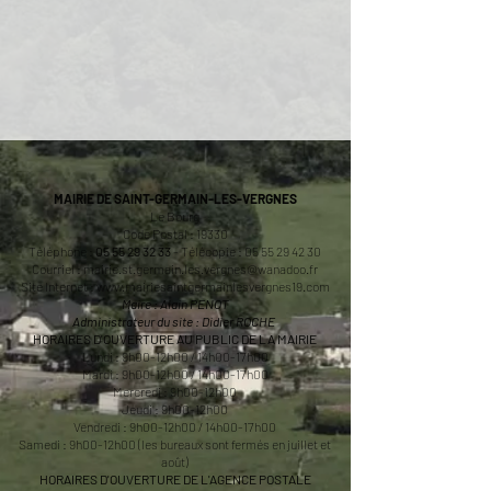
MAIRIE DE SAINT-GERMAIN-LES-VERGNES
Le Bourg
Code Postal : 19330
Téléphone :
05 55 29 32 33
- Télécopie :
05 55 29 42 30
Courriel :
mairie.st.germain.les.vergnes@wanadoo.fr
Site Internet :
www.mairiesaintgermainlesvergnes19.com
Maire : Alain PENOT
Administrateur du site : Didier ROCHE
HORAIRES D'OUVERTURE AU PUBLIC DE LA MAIRIE
Lundi : 9h00-12h00 / 14h00-17h00
Mardi : 9h00-12h00 / 14h00-17h00
Mercredi : 9h00-12h00
Jeudi : 9h00-12h00
Vendredi : 9h00-12h00 / 14h00-17h00
Samedi : 9h00-12h00 (les bureaux sont fermés en juillet et
août)
HORAIRES D'OUVERTURE DE L'AGENCE POSTALE